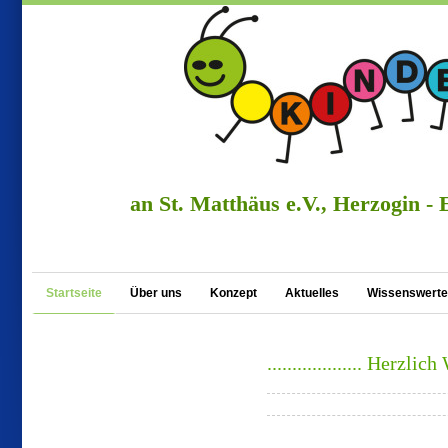
an St. Matthäus e.V., Herzogin - 
Startseite
Über uns
Konzept
Aktuelles
Wissenswert
................... Herzlic